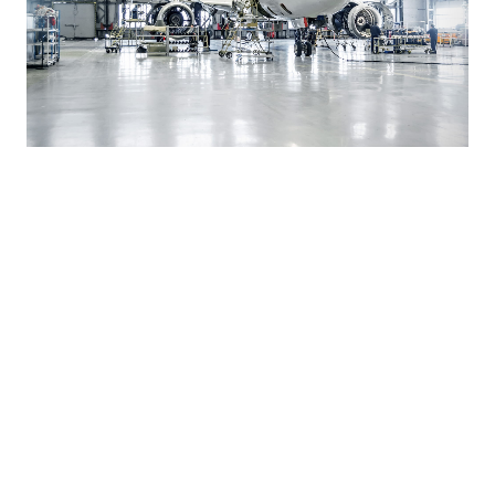
KLARE SPRACHE UND ZUGÄNGLICHKEIT
Im ästhetisch reduzierten Logo von AssekuRisk findet
sich ein typisches Symbol aus dem Alltag der
Flugkapitäne - der Flightcontroller. Das gesamte
Corporate Design spricht eine professionelle, klare
Sprache. Das Blau vermittelt Sicherheit und Vertrauen.
Safety Management ist hoch technisch und im Detail