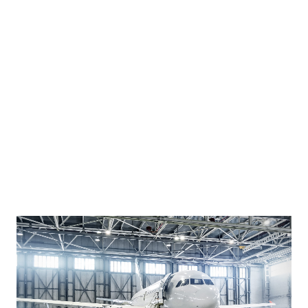
SICHERHEIT FÜR PATIENTEN
AssekuRisk bietet ganzheitliche Strategien zur
Verbesserung des Risikomanagements in der
Gesundheitsbranche. In keinem Berufsfeld wird der
Umgang mit Fehlern auf so hohem Niveau gelebt wie in
dem der Piloten. AssekuRisk führt das Thema
Risikomanagement von der Flugindustrie in die
Mitarbeiter- und Patientensicherheit. Wir durften in
einem
Re-Branding
die Marke schärfen.