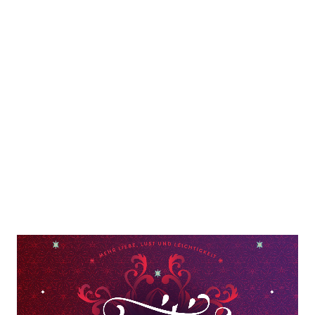
Ein lustvolles »Ja« steht im Mittelpunkt von Sensitivity,
das Sinnlichkeit und Lust in all ihren Möglichkeiten
erforscht. Wie weit das geht, entscheiden die
Spieler:innen zuallererst für sich selbst – und gestalten
dabei auch das Miteinander. Um eine große Vielfalt zu
ermöglichen wurden einerseits 80 Spielkarten
entwickelt, als auch der Prozess mit Design Thinking-
Methoden begleitet, um schnell wertvolles Feedback
wieder in den Designprozess zurückzuführen. Über 100
Testspieler:innen haben Sensitivity zu dem großartigen
Brettspiel gemacht, das es heute ist.