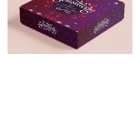
HOCHWERTIGE GESTALTUNG
Großartige Illustrationen, hochwertige Schriften wie die
Epicene von der Klim Type Foundry aus Neuseeland und
ein aufwendiger Prozess für Mustergestaltung heben
Sensitivity auf ein ganz neues Niveau bei
Erwachsenenspielen. In Kombination mit der