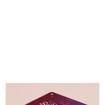
DAS SCHÖNSTE SPIEL DER WELT
Sensitivity wird von der Sinnspiele OG herausgegeben
und bald im eigenen Online-Shop verkauft. Das
Brettspiel wurde achtsam und aufwendig konzipiert und
gestaltet. Damit möglichst viele Spieler:innen Sensitivity
ihr Vertrauen schenken, wurde viel Zeit und Geduld in
das Design investiert. 🦩