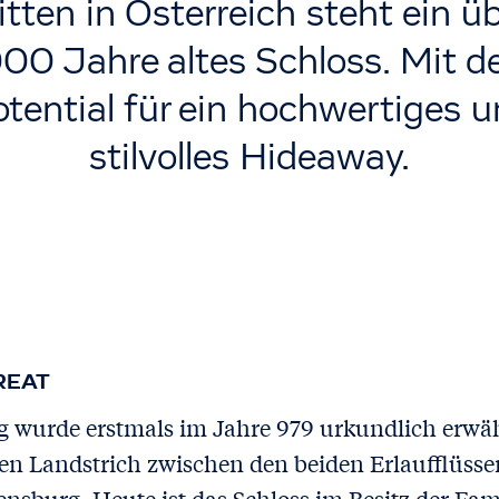
tten in Österreich steht ein ü
00 Jahre altes Schloss. Mit 
tential für ein hochwertiges 
stilvolles Hideaway.
REAT
g wurde erstmals im Jahre 979 urkundlich erwä
 den Landstrich zwischen den beiden Erlaufflüss
nsburg. Heute ist das Schloss im Besitz der Fam