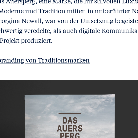
as Auersperg, eine Marke, die für stilvollen Luxus
oderne und Tradition mitten in unberührter Na
eorgina Newall, war von der Umsetzung begeiste
hwertig veredelte, als auch digitale Kommunika
Projekt produziert.
randing von Traditionsmarken