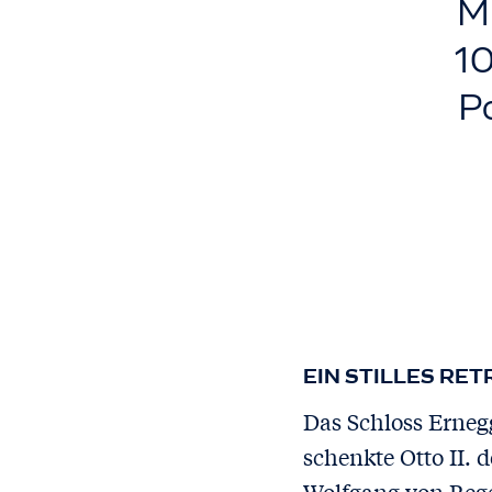
Mi
10
Po
EIN STILLES RET
Das Schloss Erneg
schenkte Otto II.
Wolfgang von Rege