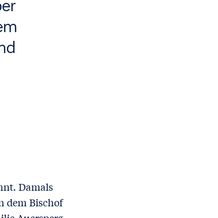
ber
dem
und
hnt. Damals
en dem Bischof
ilie Auersperg.