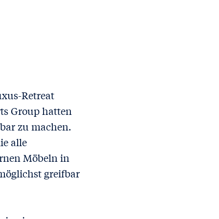
Luxus-Retreat
rts Group hatten
htbar zu machen.
e alle
ernen Möbeln in
öglichst greifbar