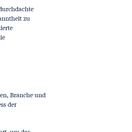
t durchdachte
anntheit zu
ierte
ie
men, Branche und
ss der
hrt, um das