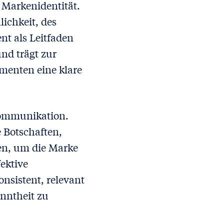
r Markenidentität.
ichkeit, des
t als Leitfaden
nd trägt zur
menten eine klare
nkommunikation.
 Botschaften,
den, um die Marke
ektive
nsistent, relevant
nntheit zu