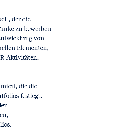
lt, der die
 Marke zu bewerben
Entwicklung von
uellen Elementen,
R-Aktivitäten,
niert, die die
olios festlegt.
der
en,
ios.