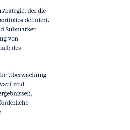
strategie, der die
tfolios definiert.
und Submarken
ung von
alb des
liche Überwachung
evant und
ergebnissen,
orderliche
e