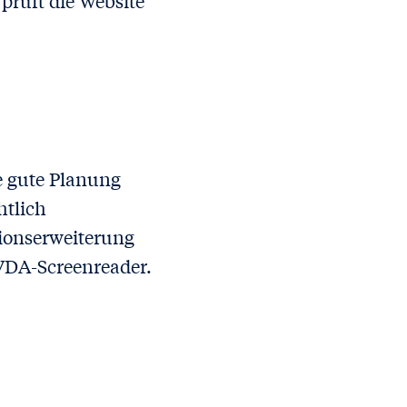
prüft die Website
ne gute Planung
htlich
tionserweiterung
VDA-Screenreader.