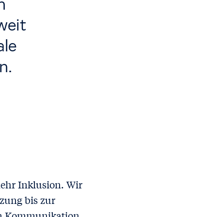
n
weit
ale
n.
mehr Inklusion. Wir
tzung bis zur
ien Kommunikation.