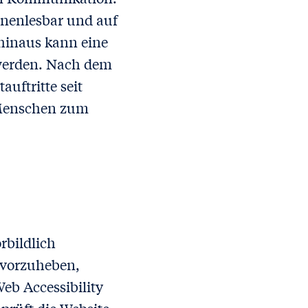
inenlesbar und auf
 hinaus kann eine
 werden. Nach dem
uftritte seit
e Menschen zum
rbildlich
rvorzuheben,
Web Accessibility