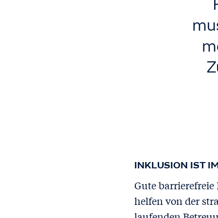
mus
me
Z
INKLUSION IST 
Gute barrierefreie
helfen von der str
laufenden Betreuu