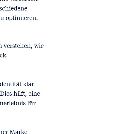
rschiedene
u optimieren.
 verstehen, wie
ck,
entität klar
ies hilft, eine
nerlebnis für
hrer Marke