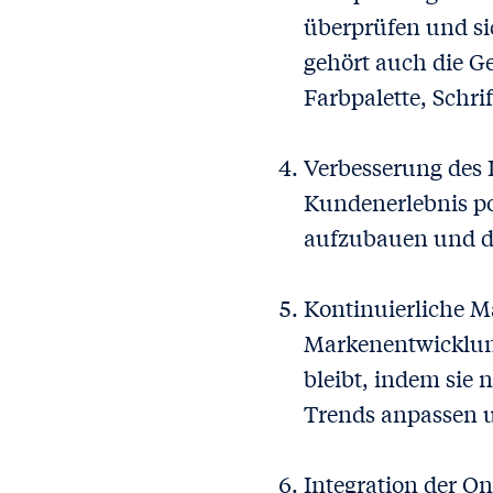
überprüfen und sic
gehört auch die G
Farbpalette, Schri
Verbesserung des 
Kundenerlebnis po
aufzubauen und di
Kontinuierliche M
Markenentwicklung
bleibt, indem sie 
Trends anpassen 
Integration der O