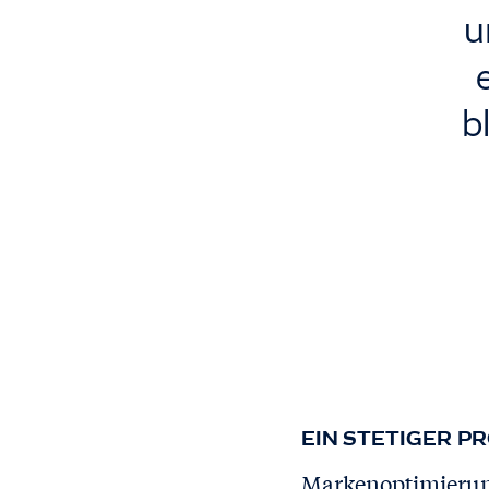
u
b
EIN STETIGER P
Markenoptimierung