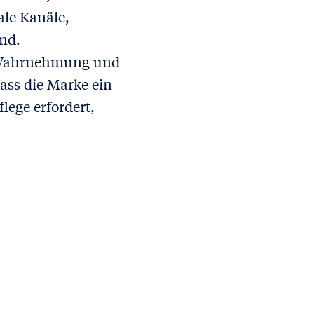
ale Kanäle,
ind.
re Wahrnehmung und
ass die Marke ein
lege erfordert,