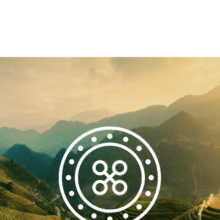
isierung des
Employer Branding
.